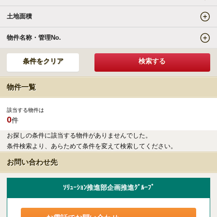
土地面積
エリアの魅力を知る
物件名称・管理No.
リゾートSTYLE
リゾートに関する様々なお役立ち情報をお届け
物件一覧
リゾート探しガイドブック集
該当する物件は
0
件
その他の事業・サービス
お探しの条件に該当する物件がありませんでした。
条件検索より、あらためて条件を変えて検索してください。
受託販売システム
お問い合わせ先
新着物件お知らせメールに登録
ｿﾘｭｰｼｮﾝ推進部企画推進ｸﾞﾙｰﾌﾟ