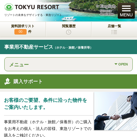
> English
買いたい
Service
Available
リゾートの未来をデザインする - 東急リゾート
資料請求リスト
閲覧履歴
店舗一覧
新規・新築マンション
件
00
中古物件
事業用不動産サービス
（ホテル・旅館／保養所等）
一戸建て/マンション/土地
メニュー
OPEN
ラクサージュ
東急リゾートの新築一戸建てブランド
購入サポート
東急ハーヴェストクラブ
会員制リゾートホテル
お客様のご要望、条件に沿った物件を
ホテルコンドミニアム
ご案内いたします。
所有するリゾートから
活用するリゾートへ
事業用不動産（ホテル・旅館／保養所）のご購入
事業用不動産サービス
をお考えの個人・法人の皆様、東急リゾートでの
（ホテル・旅館／保養所等）
購入をご検討ください。