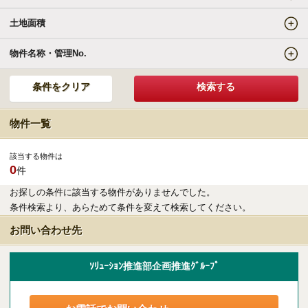
土地面積
エリアの魅力を知る
物件名称・管理No.
リゾートSTYLE
リゾートに関する様々なお役立ち情報をお届け
物件一覧
リゾート探しガイドブック集
該当する物件は
0
件
その他の事業・サービス
お探しの条件に該当する物件がありませんでした。
条件検索より、あらためて条件を変えて検索してください。
受託販売システム
お問い合わせ先
新着物件お知らせメールに登録
ｿﾘｭｰｼｮﾝ推進部企画推進ｸﾞﾙｰﾌﾟ