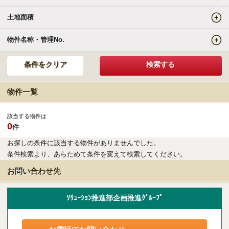
土地面積
エリアの魅力を知る
物件名称・管理No.
リゾートSTYLE
リゾートに関する様々なお役立ち情報をお届け
物件一覧
リゾート探しガイドブック集
該当する物件は
0
件
その他の事業・サービス
お探しの条件に該当する物件がありませんでした。
条件検索より、あらためて条件を変えて検索してください。
受託販売システム
お問い合わせ先
新着物件お知らせメールに登録
ｿﾘｭｰｼｮﾝ推進部企画推進ｸﾞﾙｰﾌﾟ