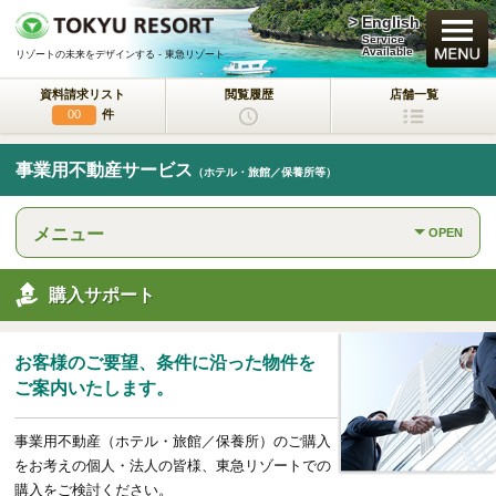
> English
買いたい
Service
Available
リゾートの未来をデザインする - 東急リゾート
資料請求リスト
閲覧履歴
店舗一覧
新規・新築マンション
件
00
中古物件
事業用不動産サービス
（ホテル・旅館／保養所等）
一戸建て/マンション/土地
メニュー
OPEN
ラクサージュ
東急リゾートの新築一戸建てブランド
購入サポート
東急ハーヴェストクラブ
会員制リゾートホテル
お客様のご要望、条件に沿った物件を
ホテルコンドミニアム
ご案内いたします。
所有するリゾートから
活用するリゾートへ
事業用不動産（ホテル・旅館／保養所）のご購入
事業用不動産サービス
をお考えの個人・法人の皆様、東急リゾートでの
（ホテル・旅館／保養所等）
購入をご検討ください。