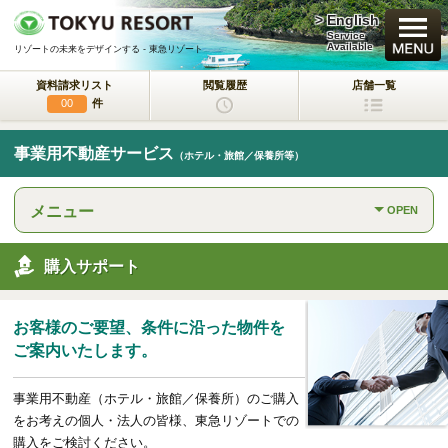
> English
買いたい
Service
Available
リゾートの未来をデザインする - 東急リゾート
資料請求リスト
閲覧履歴
店舗一覧
新規・新築マンション
件
00
中古物件
事業用不動産サービス
（ホテル・旅館／保養所等）
一戸建て/マンション/土地
メニュー
OPEN
ラクサージュ
東急リゾートの新築一戸建てブランド
購入サポート
東急ハーヴェストクラブ
会員制リゾートホテル
お客様のご要望、条件に沿った物件を
ホテルコンドミニアム
ご案内いたします。
所有するリゾートから
活用するリゾートへ
事業用不動産（ホテル・旅館／保養所）のご購入
事業用不動産サービス
をお考えの個人・法人の皆様、東急リゾートでの
（ホテル・旅館／保養所等）
購入をご検討ください。