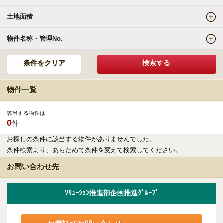
土地面積
エリアの魅力を知る
物件名称・管理No.
リゾートSTYLE
リゾートに関する様々なお役立ち情報をお届け
物件一覧
リゾート探しガイドブック集
該当する物件は
0
件
その他の事業・サービス
お探しの条件に該当する物件がありませんでした。
条件検索より、あらためて条件を変えて検索してください。
受託販売システム
お問い合わせ先
新着物件お知らせメールに登録
ｿﾘｭｰｼｮﾝ推進部企画推進ｸﾞﾙｰﾌﾟ