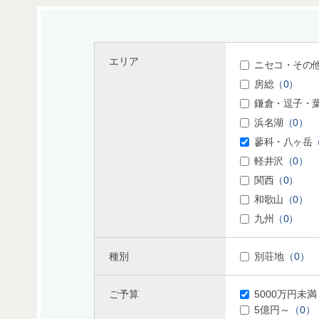
エリア
ニセコ・その
房総
（0）
鎌倉・逗子・
浜名湖
（0）
蓼科・八ヶ岳
軽井沢
（0）
関西
（0）
和歌山
（0）
九州
（0）
種別
別荘地
（0）
ご予算
5000万円未満
5億円～
（0）