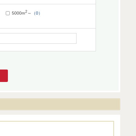
2
5000m
～
（0）