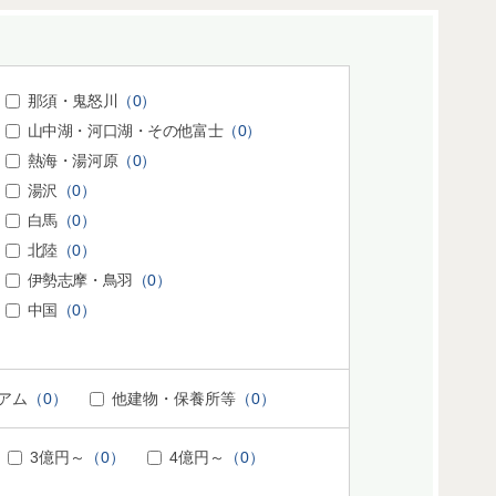
那須・鬼怒川
（0）
山中湖・河口湖・その他富士
（0）
熱海・湯河原
（0）
湯沢
（0）
白馬
（0）
北陸
（0）
伊勢志摩・鳥羽
（0）
中国
（0）
アム
（0）
他建物・保養所等
（0）
3億円～
（0）
4億円～
（0）