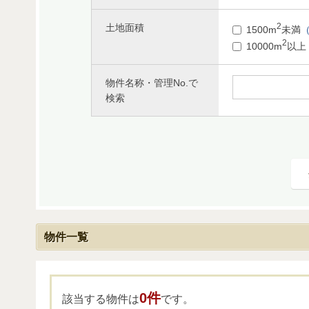
2
土地面積
1500m
未満
（
2
10000m
以上
物件名称・管理No.で
検索
物件一覧
0件
該当する物件は
です。