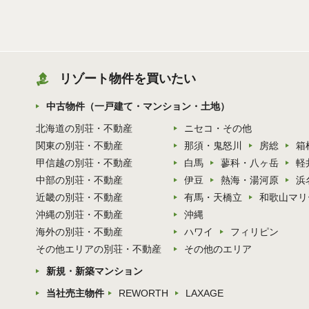
リゾート物件を買いたい
中古物件（一戸建て・マンション・土地）
北海道の別荘・不動産
ニセコ・その他
関東の別荘・不動産
那須・鬼怒川
房総
箱
甲信越の別荘・不動産
白馬
蓼科・八ヶ岳
軽
中部の別荘・不動産
伊豆
熱海・湯河原
浜
近畿の別荘・不動産
有馬・天橋立
和歌山マリ
沖縄の別荘・不動産
沖縄
海外の別荘・不動産
ハワイ
フィリピン
その他エリアの別荘・不動産
その他のエリア
新規・新築マンション
当社売主物件
REWORTH
LAXAGE