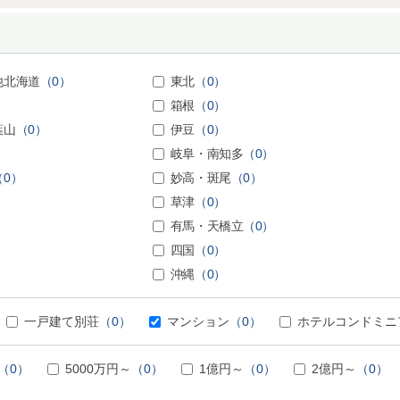
他北海道
（0）
東北
（0）
箱根
（0）
葉山
（0）
伊豆
（0）
岐阜・南知多
（0）
（0）
妙高・斑尾
（0）
草津
（0）
有馬・天橋立
（0）
四国
（0）
沖縄
（0）
一戸建て別荘
（0）
マンション
（0）
ホテルコンドミニ
（0）
5000万円～
（0）
1億円～
（0）
2億円～
（0）