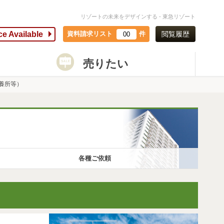
リゾートの未来をデザインする - 東急リゾート
ce Available
資料請求リスト
件
閲覧履歴
00
売りたい
養所等）
各種ご依頼