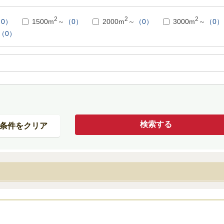
2
2
2
0）
1500m
～
（0）
2000m
～
（0）
3000m
～
（0）
（0）