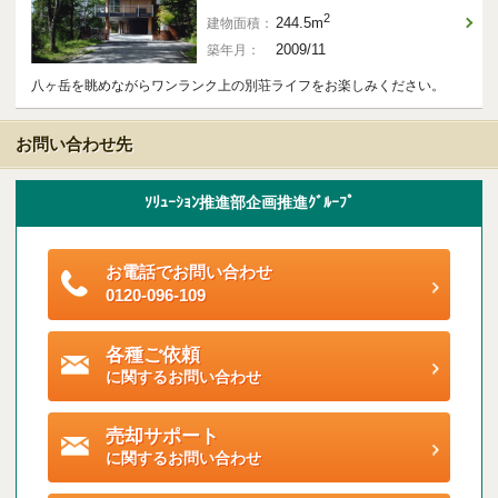
ご契約後アンケートのご案内
2
244.5m
建物面積：
2009/11
築年月：
各種特典制度のご案内
八ヶ岳を眺めながらワンランク上の別荘ライフをお楽しみください。
お問い合わせ先
ｿﾘｭｰｼｮﾝ推進部企画推進ｸﾞﾙｰﾌﾟ
お電話でお問い合わせ
0120-096-109
各種ご依頼
に関するお問い合わせ
売却サポート
に関するお問い合わせ