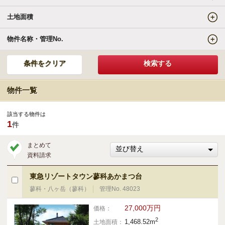
土地面積
エリアの魅力を知る
物件名称・管理No.
リゾートSTYLE
リゾートに関する様々なお役立ち情報をお届け
物件一覧
リゾート探しガイドブック集
該当する物件は
1
件
その他の事業・サービス
まとめて
資料請求
受託販売システム
東急リゾートタウン蓼科あかまつ台
蓼科・八ヶ岳（蓼科）
管理No. 48023
新着物件お知らせメールに登録
27,000万円
価格：
2
1,468.52m
土地面積：