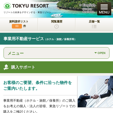
> English
買いたい
Service
Available
リゾートの未来をデザインする - 東急リゾート
資料請求リスト
閲覧履歴
店舗一覧
新規・新築マンション
件
00
中古物件
事業用不動産サービス
（ホテル・旅館／保養所等）
一戸建て/マンション/土地
メニュー
OPEN
ラクサージュ
東急リゾートの新築一戸建てブランド
購入サポート
東急ハーヴェストクラブ
会員制リゾートホテル
お客様のご要望、条件に沿った物件を
ホテルコンドミニアム
ご案内いたします。
所有するリゾートから
活用するリゾートへ
事業用不動産（ホテル・旅館／保養所）のご購入
事業用不動産サービス
をお考えの個人・法人の皆様、東急リゾートでの
（ホテル・旅館／保養所等）
購入をご検討ください。