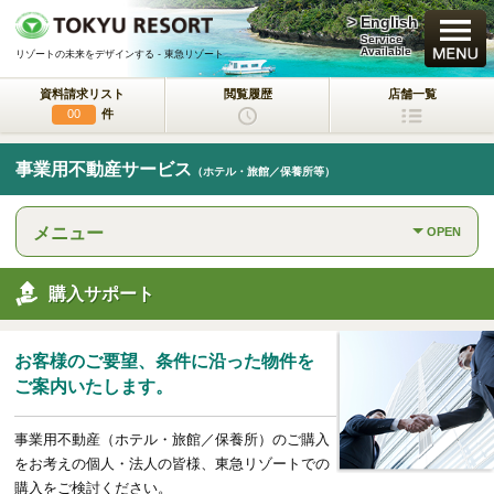
> English
買いたい
Service
Available
リゾートの未来をデザインする - 東急リゾート
資料請求リスト
閲覧履歴
店舗一覧
新規・新築マンション
件
00
中古物件
事業用不動産サービス
（ホテル・旅館／保養所等）
一戸建て/マンション/土地
メニュー
OPEN
ラクサージュ
東急リゾートの新築一戸建てブランド
購入サポート
東急ハーヴェストクラブ
会員制リゾートホテル
お客様のご要望、条件に沿った物件を
ホテルコンドミニアム
ご案内いたします。
所有するリゾートから
活用するリゾートへ
事業用不動産（ホテル・旅館／保養所）のご購入
事業用不動産サービス
をお考えの個人・法人の皆様、東急リゾートでの
（ホテル・旅館／保養所等）
購入をご検討ください。