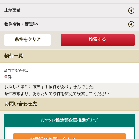
土地面積
エリアの魅力を知る
物件名称・管理No.
リゾートSTYLE
リゾートに関する様々なお役立ち情報をお届け
物件一覧
リゾート探しガイドブック集
該当する物件は
0
件
その他の事業・サービス
お探しの条件に該当する物件がありませんでした。
条件検索より、あらためて条件を変えて検索してください。
受託販売システム
お問い合わせ先
新着物件お知らせメールに登録
ｿﾘｭｰｼｮﾝ推進部企画推進ｸﾞﾙｰﾌﾟ