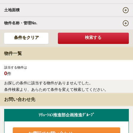
土地面積
エリアの魅力を知る
物件名称・管理No.
リゾートSTYLE
リゾートに関する様々なお役立ち情報をお届け
物件一覧
リゾート探しガイドブック集
該当する物件は
0
件
その他の事業・サービス
お探しの条件に該当する物件がありませんでした。
条件検索より、あらためて条件を変えて検索してください。
受託販売システム
お問い合わせ先
新着物件お知らせメールに登録
ｿﾘｭｰｼｮﾝ推進部企画推進ｸﾞﾙｰﾌﾟ