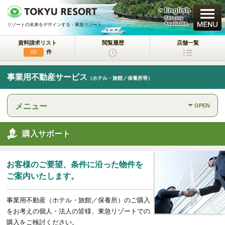
> English
買いたい
Service
Available
リゾートの未来をデザインする - 東急リゾート
資料請求リスト
閲覧履歴
店舗一覧
新規・新築マンション
件
00
中古物件
事業用不動産サービス
（ホテル・旅館／保養所等）
一戸建て/マンション/土地
メニュー
OPEN
ラクサージュ
東急リゾートの新築一戸建てブランド
購入サポート
東急ハーヴェストクラブ
会員制リゾートホテル
お客様のご要望、条件に沿った物件を
ホテルコンドミニアム
ご案内いたします。
所有するリゾートから
活用するリゾートへ
事業用不動産（ホテル・旅館／保養所）のご購入
事業用不動産サービス
をお考えの個人・法人の皆様、東急リゾートでの
（ホテル・旅館／保養所等）
購入をご検討ください。