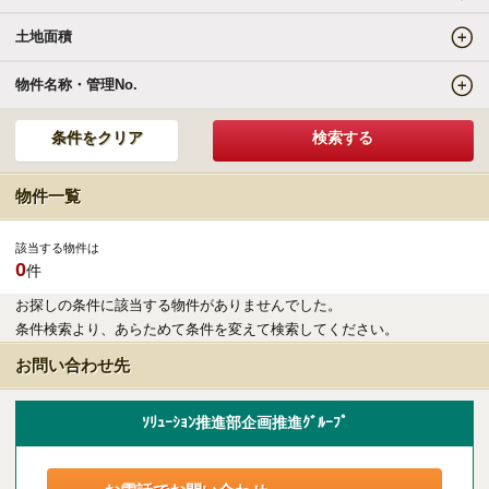
土地面積
エリアの魅力を知る
物件名称・管理No.
リゾートSTYLE
リゾートに関する様々なお役立ち情報をお届け
物件一覧
リゾート探しガイドブック集
該当する物件は
0
件
その他の事業・サービス
お探しの条件に該当する物件がありませんでした。
条件検索より、あらためて条件を変えて検索してください。
受託販売システム
お問い合わせ先
新着物件お知らせメールに登録
ｿﾘｭｰｼｮﾝ推進部企画推進ｸﾞﾙｰﾌﾟ