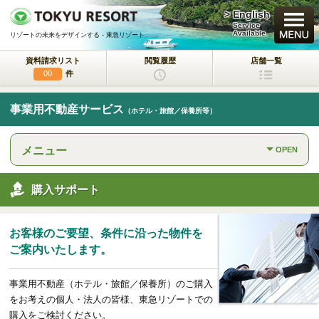
> English
買いたい
Service
Available
リゾートの未来をデザインする - 東急リゾート
資料請求リスト
閲覧履歴
店舗一覧
新規・新築マンション
件
00
中古物件
事業用不動産サービス
（ホテル・旅館／保養所等）
一戸建て/マンション/土地
メニュー
OPEN
ラクサージュ
東急リゾートの新築一戸建てブランド
購入サポート
東急ハーヴェストクラブ
会員制リゾートホテル
お客様のご要望、条件に沿った物件を
ホテルコンドミニアム
ご案内いたします。
所有するリゾートから
活用するリゾートへ
事業用不動産（ホテル・旅館／保養所）のご購入
事業用不動産サービス
をお考えの個人・法人の皆様、東急リゾートでの
（ホテル・旅館／保養所等）
購入をご検討ください。