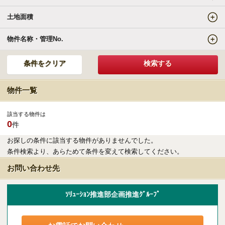
土地面積
エリアの魅力を知る
物件名称・管理No.
リゾートSTYLE
リゾートに関する様々なお役立ち情報をお届け
物件一覧
リゾート探しガイドブック集
該当する物件は
0
件
その他の事業・サービス
お探しの条件に該当する物件がありませんでした。
条件検索より、あらためて条件を変えて検索してください。
受託販売システム
お問い合わせ先
新着物件お知らせメールに登録
ｿﾘｭｰｼｮﾝ推進部企画推進ｸﾞﾙｰﾌﾟ