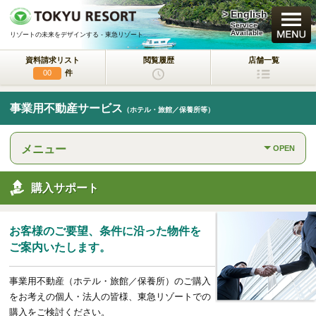
> English
買いたい
Service
Available
リゾートの未来をデザインする - 東急リゾート
資料請求リスト
閲覧履歴
店舗一覧
新規・新築マンション
件
00
中古物件
事業用不動産サービス
（ホテル・旅館／保養所等）
一戸建て/マンション/土地
メニュー
OPEN
ラクサージュ
東急リゾートの新築一戸建てブランド
購入サポート
東急ハーヴェストクラブ
会員制リゾートホテル
お客様のご要望、条件に沿った物件を
ホテルコンドミニアム
ご案内いたします。
所有するリゾートから
活用するリゾートへ
事業用不動産（ホテル・旅館／保養所）のご購入
事業用不動産サービス
をお考えの個人・法人の皆様、東急リゾートでの
（ホテル・旅館／保養所等）
購入をご検討ください。