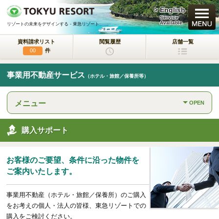
> English
買いたい
Service
Available
リゾートの未来をデザインする - 東急リゾート
資料請求リスト
閲覧履歴
店舗一覧
新規・新築マンション
件
00
中古物件
事業用不動産サービス
（ホテル・旅館／保養所等）
一戸建て/マンション/土地
メニュー
OPEN
ラクサージュ
東急リゾートの新築一戸建てブランド
購入サポート
東急ハーヴェストクラブ
会員制リゾートホテル
お客様のご要望、条件に沿った物件を
ホテルコンドミニアム
ご案内いたします。
所有するリゾートから
活用するリゾートへ
事業用不動産（ホテル・旅館／保養所）のご購入
事業用不動産サービス
をお考えの個人・法人の皆様、東急リゾートでの
（ホテル・旅館／保養所等）
購入をご検討ください。