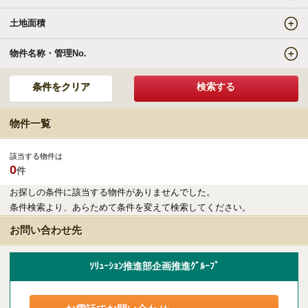
土地面積
エリアの魅力を知る
物件名称・管理No.
リゾートSTYLE
リゾートに関する様々なお役立ち情報をお届け
物件一覧
リゾート探しガイドブック集
該当する物件は
0
件
その他の事業・サービス
お探しの条件に該当する物件がありませんでした。
条件検索より、あらためて条件を変えて検索してください。
受託販売システム
お問い合わせ先
新着物件お知らせメールに登録
ｿﾘｭｰｼｮﾝ推進部企画推進ｸﾞﾙｰﾌﾟ