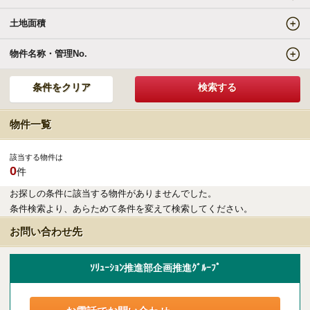
土地面積
エリアの魅力を知る
物件名称・管理No.
リゾートSTYLE
リゾートに関する様々なお役立ち情報をお届け
物件一覧
リゾート探しガイドブック集
該当する物件は
0
件
その他の事業・サービス
お探しの条件に該当する物件がありませんでした。
条件検索より、あらためて条件を変えて検索してください。
受託販売システム
お問い合わせ先
新着物件お知らせメールに登録
ｿﾘｭｰｼｮﾝ推進部企画推進ｸﾞﾙｰﾌﾟ