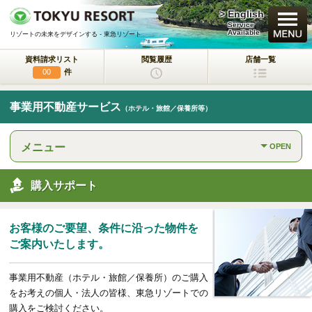
> English
買いたい
Service
Available
リゾートの未来をデザインする - 東急リゾート
資料請求リスト
閲覧履歴
店舗一覧
新規・新築マンション
件
00
中古物件
事業用不動産サービス
（ホテル・旅館／保養所等）
一戸建て/マンション/土地
メニュー
OPEN
ラクサージュ
東急リゾートの新築一戸建てブランド
購入サポート
東急ハーヴェストクラブ
会員制リゾートホテル
お客様のご要望、条件に沿った物件を
ホテルコンドミニアム
ご案内いたします。
所有するリゾートから
活用するリゾートへ
事業用不動産（ホテル・旅館／保養所）のご購入
事業用不動産サービス
をお考えの個人・法人の皆様、東急リゾートでの
（ホテル・旅館／保養所等）
購入をご検討ください。