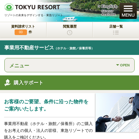
> English
買いたい
Service
Available
リゾートの未来をデザインする - 東急リゾート
資料請求リスト
閲覧履歴
店舗一覧
新規・新築マンション
件
00
中古物件
事業用不動産サービス
（ホテル・旅館／保養所等）
一戸建て/マンション/土地
メニュー
OPEN
ラクサージュ
東急リゾートの新築一戸建てブランド
購入サポート
東急ハーヴェストクラブ
会員制リゾートホテル
お客様のご要望、条件に沿った物件を
ホテルコンドミニアム
ご案内いたします。
所有するリゾートから
活用するリゾートへ
事業用不動産（ホテル・旅館／保養所）のご購入
事業用不動産サービス
をお考えの個人・法人の皆様、東急リゾートでの
（ホテル・旅館／保養所等）
購入をご検討ください。