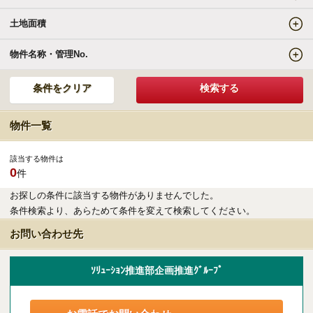
土地面積
エリアの魅力を知る
物件名称・管理No.
リゾートSTYLE
リゾートに関する様々なお役立ち情報をお届け
物件一覧
リゾート探しガイドブック集
該当する物件は
0
件
その他の事業・サービス
お探しの条件に該当する物件がありませんでした。
条件検索より、あらためて条件を変えて検索してください。
受託販売システム
お問い合わせ先
新着物件お知らせメールに登録
ｿﾘｭｰｼｮﾝ推進部企画推進ｸﾞﾙｰﾌﾟ