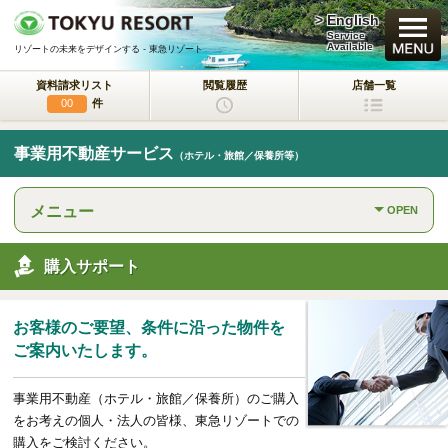
> English
買いたい
Service
Available
リゾートの未来をデザインする - 東急リゾート
資料請求リスト
閲覧履歴
店舗一覧
新規・新築マンション
件
00
中古物件
事業用不動産サービス
（ホテル・旅館／保養所等）
一戸建て/マンション/土地
メニュー
OPEN
ラクサージュ
東急リゾートの新築一戸建てブランド
購入サポート
東急ハーヴェストクラブ
会員制リゾートホテル
お客様のご要望、条件に沿った物件を
ホテルコンドミニアム
ご案内いたします。
所有するリゾートから
活用するリゾートへ
事業用不動産（ホテル・旅館／保養所）のご購入
事業用不動産サービス
をお考えの個人・法人の皆様、東急リゾートでの
（ホテル・旅館／保養所等）
購入をご検討ください。