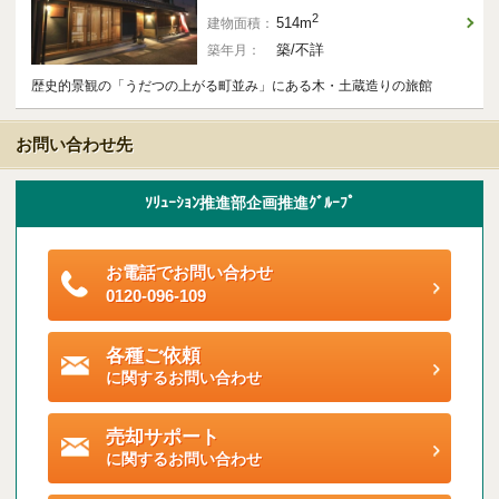
ご契約後アンケートのご案内
2
514m
建物面積：
築/不詳
築年月：
各種特典制度のご案内
歴史的景観の「うだつの上がる町並み」にある木・土蔵造りの旅館
お問い合わせ先
ｿﾘｭｰｼｮﾝ推進部企画推進ｸﾞﾙｰﾌﾟ
お電話でお問い合わせ
0120-096-109
各種ご依頼
に関するお問い合わせ
売却サポート
に関するお問い合わせ