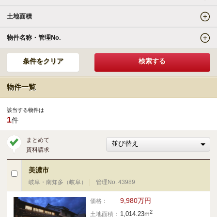
土地面積
エリアの魅力を知る
物件名称・管理No.
リゾートSTYLE
リゾートに関する様々なお役立ち情報をお届け
物件一覧
リゾート探しガイドブック集
該当する物件は
1
件
その他の事業・サービス
まとめて
資料請求
受託販売システム
美濃市
岐阜・南知多（岐阜）
管理No. 43989
新着物件お知らせメールに登録
9,980万円
価格：
2
1,014.23m
土地面積：