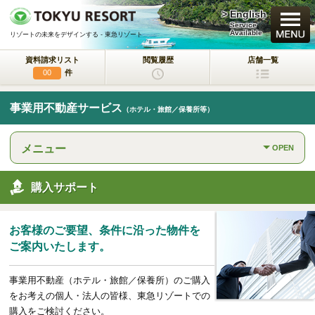
> English
買いたい
Service
Available
リゾートの未来をデザインする - 東急リゾート
資料請求リスト
閲覧履歴
店舗一覧
新規・新築マンション
件
00
中古物件
事業用不動産サービス
（ホテル・旅館／保養所等）
一戸建て/マンション/土地
メニュー
OPEN
ラクサージュ
東急リゾートの新築一戸建てブランド
購入サポート
東急ハーヴェストクラブ
会員制リゾートホテル
お客様のご要望、条件に沿った物件を
ホテルコンドミニアム
ご案内いたします。
所有するリゾートから
活用するリゾートへ
事業用不動産（ホテル・旅館／保養所）のご購入
事業用不動産サービス
をお考えの個人・法人の皆様、東急リゾートでの
（ホテル・旅館／保養所等）
購入をご検討ください。