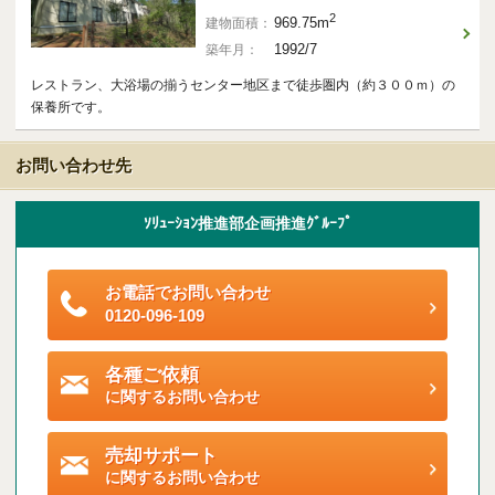
ご契約後アンケートのご案内
2
969.75m
建物面積：
1992/7
築年月：
各種特典制度のご案内
レストラン、大浴場の揃うセンター地区まで徒歩圏内（約３００ｍ）の
保養所です。
お問い合わせ先
ｿﾘｭｰｼｮﾝ推進部企画推進ｸﾞﾙｰﾌﾟ
お電話でお問い合わせ
0120-096-109
各種ご依頼
に関するお問い合わせ
売却サポート
に関するお問い合わせ