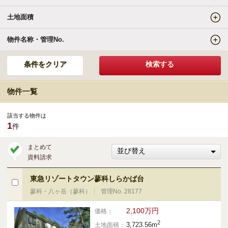
土地面積
エリアの魅力を知る
物件名称・管理No.
リゾートSTYLE
リゾートに関する様々なお役立ち情報をお届け
物件一覧
リゾート探しガイドブック集
該当する物件は
1
件
その他の事業・サービス
まとめて
資料請求
受託販売システム
東急リゾートタウン蓼科しらかば台
蓼科・八ヶ岳（蓼科）
管理No. 28177
新着物件お知らせメールに登録
2,100万円
価格：
2
3,723.56m
土地面積：