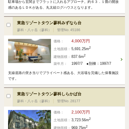
駐車場から玄関までフラットに入れるアプローチ。約６３．１畳の開放
感のあるＬＤＫがある、丸太組ログハウスとなります。
東急リゾートタウン蓼科みずなら台
蓼科・八ヶ岳（蓼科）
管理No. 45186
4,000万円
価格：
2
5,691.25m
土地面積：
2
837.6m
建物面積：
1997/7 ●別棟：1997/7
築年月：
支線道路の突き当りでプライベート感ある、大浴場を完備した保養施設
です。
東急リゾートタウン蓼科しらかば台
蓼科・八ヶ岳（蓼科）
管理No. 28177
2,100万円
価格：
2
3,723.56m
土地面積：
2
969.75m
建物面積：