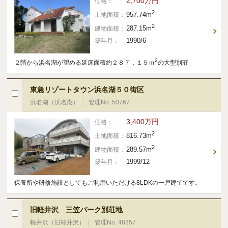
2,700万円
価格：
2
957.74m
土地面積：
2
287.15m
建物面積：
1990/6
築年月：
2
２階から浜名湖が望める延床面積約２８７．１５ｍ
の大型別荘
東急リゾートタウン浜名湖５０街区
浜名湖（浜名湖）
管理No. 50767
3,400万円
価格：
2
816.73m
土地面積：
2
289.57m
建物面積：
1999/12
築年月：
保養所や研修施設としてもご利用いただける8LDKの一戸建てです。
旧軽井沢 三笠パーク別荘地
軽井沢（旧軽井沢）
管理No. 48357