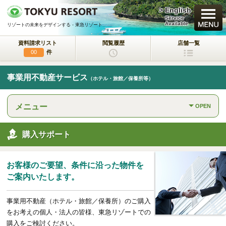
> English
買いたい
Service
Available
リゾートの未来をデザインする - 東急リゾート
資料請求リスト
閲覧履歴
店舗一覧
新規・新築マンション
件
00
中古物件
事業用不動産サービス
（ホテル・旅館／保養所等）
一戸建て/マンション/土地
メニュー
OPEN
ラクサージュ
東急リゾートの新築一戸建てブランド
購入サポート
東急ハーヴェストクラブ
会員制リゾートホテル
お客様のご要望、条件に沿った物件を
ホテルコンドミニアム
ご案内いたします。
所有するリゾートから
活用するリゾートへ
事業用不動産（ホテル・旅館／保養所）のご購入
事業用不動産サービス
をお考えの個人・法人の皆様、東急リゾートでの
（ホテル・旅館／保養所等）
購入をご検討ください。