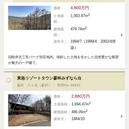
4,800万円
価格：
2
1,003.97m
土地面
積：
2
479.74m
建物面
積：
1994/7（1999/4、2002/4増
築年月：
築）
旧軽井沢三笠パーク別荘地内。傾斜した土地を生かした自然豊かな眺望
が魅力の一戸建て。
東急リゾートタウン蓼科みずなら台
蓼科・八ヶ岳（蓼科）
管理No. 46843
2,880万円
価格：
2
1,694.47m
土地面積：
2
486.05m
建物面積：
1984/10
築年月：