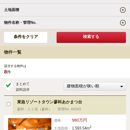
土地面積
エリアの魅力を知る
物件名称・管理No.
リゾートSTYLE
リゾートに関する様々なお役立ち情報をお届け
物件一覧
リゾート探しガイドブック集
該当する物件は
8
件
その他の事業・サービス
まとめて
資料請求
受託販売システム
東急リゾートタウン蓼科あかまつ台
蓼科・八ヶ岳（蓼科）
管理No. 44343
新着物件お知らせメールに登録
980万円
価格：
2
1,593.54m
土地面積：