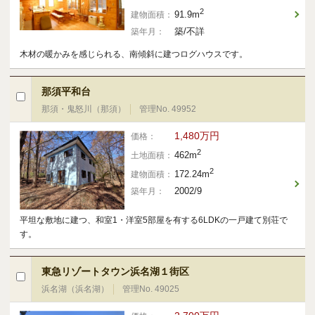
ご契約後アンケートのご案内
2
91.9m
建物面積：
築/不詳
築年月：
各種特典制度のご案内
木材の暖かみを感じられる、南傾斜に建つログハウスです。
那須平和台
那須・鬼怒川（那須）
管理No. 49952
1,480万円
価格：
2
462m
土地面積：
2
172.24m
建物面積：
2002/9
築年月：
平坦な敷地に建つ、和室1・洋室5部屋を有する6LDKの一戸建て別荘で
す。
東急リゾートタウン浜名湖１街区
浜名湖（浜名湖）
管理No. 49025