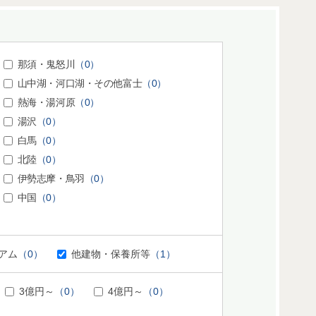
那須・鬼怒川
（0）
山中湖・河口湖・その他富士
（0）
熱海・湯河原
（0）
湯沢
（0）
白馬
（0）
北陸
（0）
伊勢志摩・鳥羽
（0）
中国
（0）
アム
（0）
他建物・保養所等
（1）
3億円～
（0）
4億円～
（0）