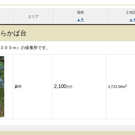
価格
土地
エリア
▲
▼
▲
しらかば台
３００ｍ）の保養所です。
2,100
2
蓼科
3,723.56m
万円