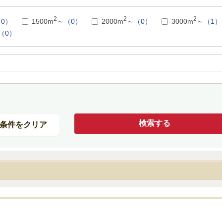
2
2
2
0）
1500m
～
（0）
2000m
～
（0）
3000m
～
（1）
（0）