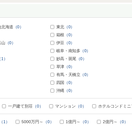
他北海道
（0）
東北
（0）
箱根
（0）
葉山
（0）
伊豆
（0）
岐阜・南知多
（0）
（1）
妙高・斑尾
（0）
草津
（0）
有馬・天橋立
（0）
四国
（0）
沖縄
（0）
一戸建て別荘
（0）
マンション
（0）
ホテルコンドミニ
（1）
5000万円～
（0）
1億円～
（0）
2億円～
（0）