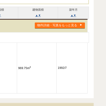
面積
建物面積
築年月
▼
▲
▼
▲
▼
物件詳細・写真をもっと見る
2
1992/7
969.75m