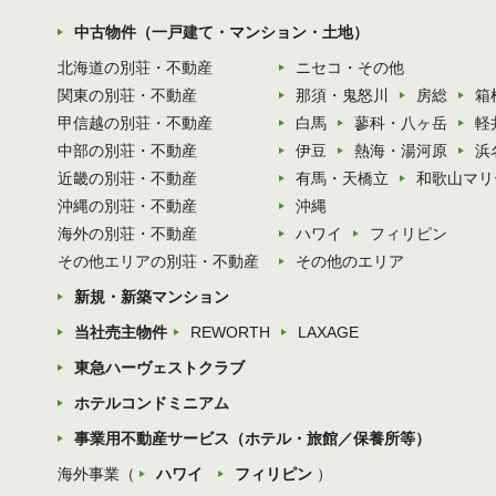
中古物件（一戸建て・マンション・土地）
北海道の別荘・不動産
ニセコ・その他
関東の別荘・不動産
那須・鬼怒川
房総
箱
甲信越の別荘・不動産
白馬
蓼科・八ヶ岳
軽
中部の別荘・不動産
伊豆
熱海・湯河原
浜
近畿の別荘・不動産
有馬・天橋立
和歌山マリ
沖縄の別荘・不動産
沖縄
海外の別荘・不動産
ハワイ
フィリピン
その他エリアの別荘・不動産
その他のエリア
新規・新築マンション
当社売主物件
REWORTH
LAXAGE
東急ハーヴェストクラブ
ホテルコンドミニアム
事業用不動産サービス（ホテル・旅館／保養所等）
海外事業（
ハワイ
フィリピン
）