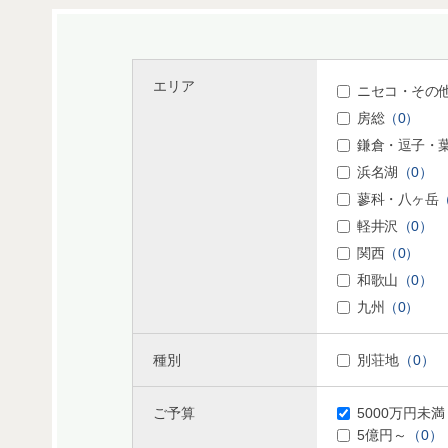
エリア
ニセコ・その
房総
（0）
鎌倉・逗子・
浜名湖
（0）
蓼科・八ヶ岳
軽井沢
（0）
関西
（0）
和歌山
（0）
九州
（0）
種別
別荘地
（0）
ご予算
5000万円未満
5億円～
（0）