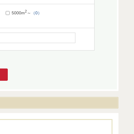
2
5000m
～
（0）