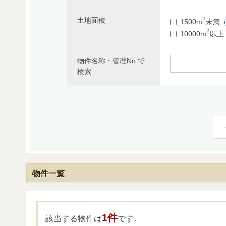
2
土地面積
1500m
未満
（
2
10000m
以上
物件名称・管理No.で
検索
物件一覧
1件
該当する物件は
です。