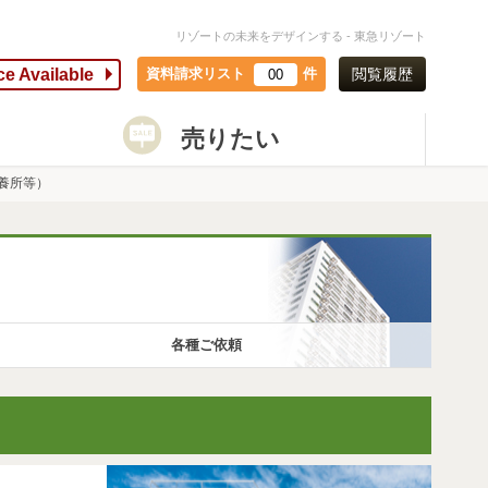
リゾートの未来をデザインする - 東急リゾート
ce Available
資料請求リスト
件
閲覧履歴
00
売りたい
養所等）
各種ご依頼