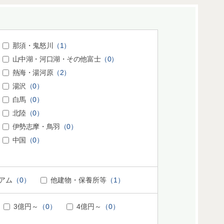
那須・鬼怒川
（1）
山中湖・河口湖・その他富士
（0）
熱海・湯河原
（2）
湯沢
（0）
白馬
（0）
北陸
（0）
伊勢志摩・鳥羽
（0）
中国
（0）
アム
（0）
他建物・保養所等
（1）
3億円～
（0）
4億円～
（0）