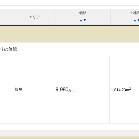
価格
土地
エリア
▲
▼
▲
りの旅館
9,980
2
岐阜
1,014.23m
万円