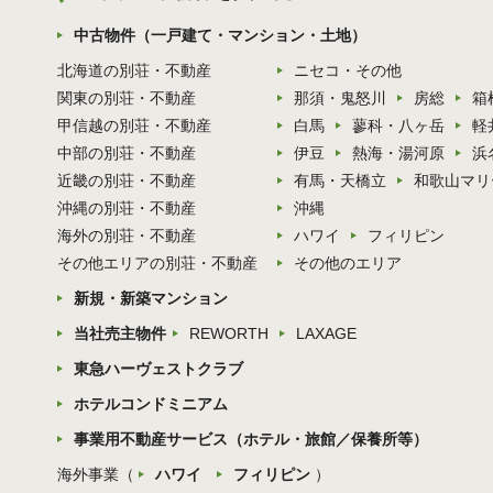
中古物件（一戸建て・マンション・土地）
北海道の別荘・不動産
ニセコ・その他
関東の別荘・不動産
那須・鬼怒川
房総
箱
甲信越の別荘・不動産
白馬
蓼科・八ヶ岳
軽
中部の別荘・不動産
伊豆
熱海・湯河原
浜
近畿の別荘・不動産
有馬・天橋立
和歌山マリ
沖縄の別荘・不動産
沖縄
海外の別荘・不動産
ハワイ
フィリピン
その他エリアの別荘・不動産
その他のエリア
新規・新築マンション
当社売主物件
REWORTH
LAXAGE
東急ハーヴェストクラブ
ホテルコンドミニアム
事業用不動産サービス（ホテル・旅館／保養所等）
海外事業（
ハワイ
フィリピン
）