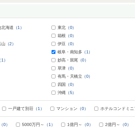
他北海道
（1）
東北
（0）
箱根
（0）
葉山
（2）
伊豆
（0）
岐阜・南知多
（1）
（1）
妙高・斑尾
（0）
草津
（0）
有馬・天橋立
（0）
四国
（0）
沖縄
（5）
一戸建て別荘
（1）
マンション
（0）
ホテルコンドミニ
（0）
5000万円～
（1）
1億円～
（0）
2億円～
（0）