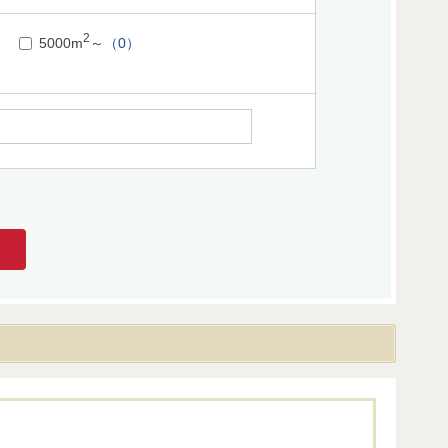
2
5000m
～
（0）