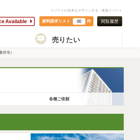
リゾートの未来をデザインする - 東急リゾート
ce Available
資料請求リスト
件
閲覧履歴
00
売りたい
養所等）
各種ご依頼