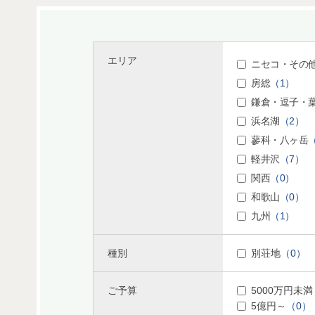
エリア
ニセコ・その
房総
（1）
鎌倉・逗子・
浜名湖
（2）
蓼科・八ヶ岳
軽井沢
（7）
関西
（0）
和歌山
（0）
九州
（1）
種別
別荘地
（0）
ご予算
5000万円未満
5億円～
（0）