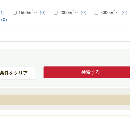
2
2
2
1）
1500m
～
（0）
2000m
～
（0）
3000m
～
（0）
（0）