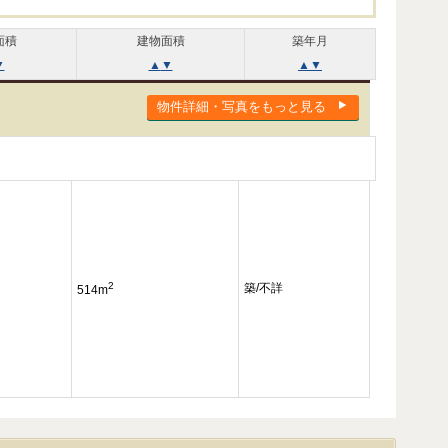
面積
建物面積
築年月
▼
▲
▼
▲
▼
物件詳細・写真をもっと見る
2
築/不詳
514m