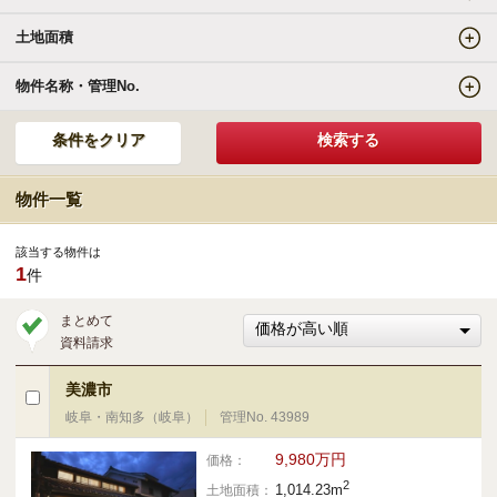
土地面積
エリアの魅力を知る
物件名称・管理No.
リゾートSTYLE
リゾートに関する様々なお役立ち情報をお届け
物件一覧
リゾート探しガイドブック集
該当する物件は
1
件
その他の事業・サービス
まとめて
資料請求
受託販売システム
美濃市
岐阜・南知多（岐阜）
管理No. 43989
新着物件お知らせメールに登録
9,980万円
価格：
2
1,014.23m
土地面積：