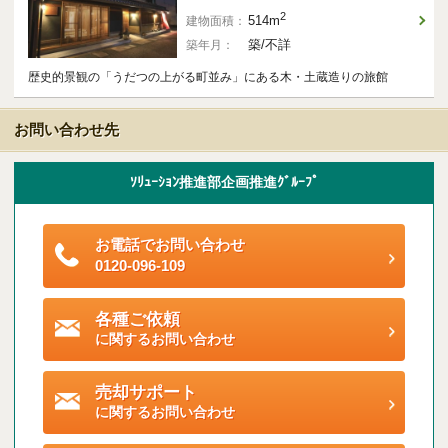
ご契約後アンケートのご案内
2
514m
建物面積：
築/不詳
築年月：
各種特典制度のご案内
歴史的景観の「うだつの上がる町並み」にある木・土蔵造りの旅館
お問い合わせ先
ｿﾘｭｰｼｮﾝ推進部企画推進ｸﾞﾙｰﾌﾟ
お電話でお問い合わせ
0120-096-109
各種ご依頼
に関するお問い合わせ
売却サポート
に関するお問い合わせ