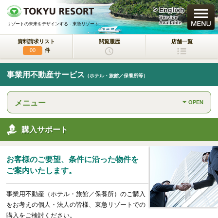
> English
買いたい
Service
Available
リゾートの未来をデザインする - 東急リゾート
資料請求リスト
閲覧履歴
店舗一覧
新規・新築マンション
件
00
中古物件
事業用不動産サービス
（ホテル・旅館／保養所等）
一戸建て/マンション/土地
メニュー
OPEN
ラクサージュ
東急リゾートの新築一戸建てブランド
購入サポート
東急ハーヴェストクラブ
会員制リゾートホテル
お客様のご要望、条件に沿った物件を
ホテルコンドミニアム
ご案内いたします。
所有するリゾートから
活用するリゾートへ
事業用不動産（ホテル・旅館／保養所）のご購入
事業用不動産サービス
をお考えの個人・法人の皆様、東急リゾートでの
（ホテル・旅館／保養所等）
購入をご検討ください。