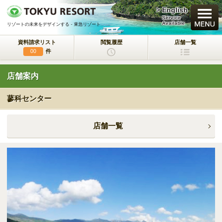
> English
買いたい
Service
Available
リゾートの未来をデザインする - 東急リゾート
資料請求リスト
閲覧履歴
店舗一覧
新規・新築マンション
件
00
中古物件
店舗案内
一戸建て/マンション/土地
蓼科センター
ラクサージュ
東急リゾートの新築一戸建てブランド
店舗一覧
東急ハーヴェストクラブ
会員制リゾートホテル
ホテルコンドミニアム
所有するリゾートから
活用するリゾートへ
事業用不動産サービス
（ホテル・旅館／保養所等）