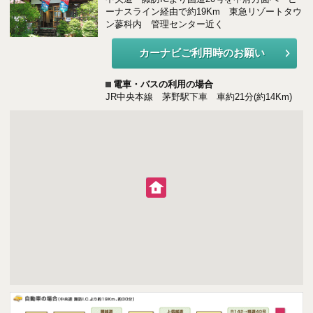
ご契約後アンケートのご案内
ーナスライン経由で約19Km 東急リゾートタウ
ン蓼科内 管理センター近く
各種特典制度のご案内
カーナビご利用時のお願い
電車・バスの利用の場合
JR中央本線 茅野駅下車 車約21分(約14Km)