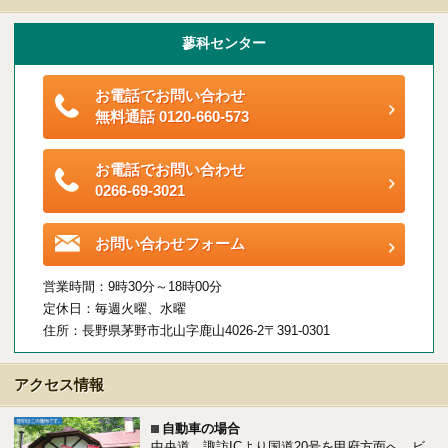
蓼科センター
エリアの魅力を知る
お電話でお問い合わせ
無料通話 0120-660-573
リゾートSTYLE
リゾートに関する様々なお役立ち情報をお届け
お電話でお問い合わせ
0266-69-3021
リゾート探しガイドブック集
お問い合わせフォーム
その他の事業・サービス
営業時間：9時30分～18時00分
定休日：毎週火曜、水曜
受託販売システム
住所：長野県茅野市北山字鹿山4026-2〒391-0301
アクセス情報
新着物件お知らせメールに登録
自動車の場合
中央道 諏訪ICより国道20号を甲府方面へ ビ