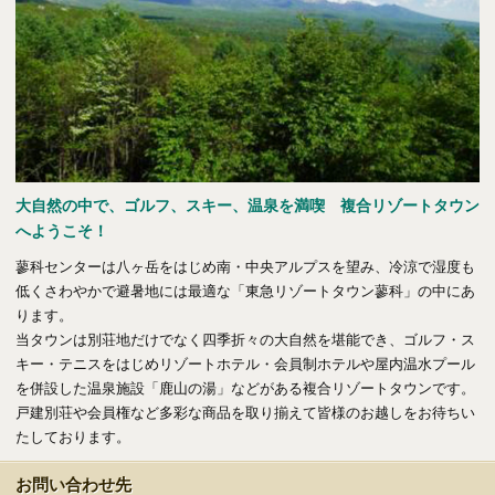
海外事業（ハワイ）
海外事業（フィリピン）
売りたい
大自然の中で、ゴルフ、スキー、温泉を満喫 複合リゾートタウン
へようこそ！
査定をしてほしい
相場を教えてほしい
蓼科センターは八ヶ岳をはじめ南・中央アルプスを望み、冷涼で湿度も
売却方法等について相談したい
低くさわやかで避暑地には最適な「東急リゾートタウン蓼科」の中にあ
ります。
当タウンは別荘地だけでなく四季折々の大自然を堪能でき、ゴルフ・ス
仲介でのご売却とは
キー・テニスをはじめリゾートホテル・会員制ホテルや屋内温水プール
を併設した温泉施設「鹿山の湯」などがある複合リゾートタウンです。
戸建別荘や会員権など多彩な商品を取り揃えて皆様のお越しをお待ちい
買取でのご売却とは
たしております。
お問い合わせ先
知りたい