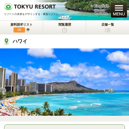
> English
買いたい
Service
Available
リゾートの未来をデザインする - 東急リゾート
資料請求リスト
閲覧履歴
店舗一覧
新規・新築マンション
件
00
ハワイ
中古物件
一戸建て/マンション/土地
ラクサージュ
東急リゾートの新築一戸建てブランド
東急ハーヴェストクラブ
会員制リゾートホテル
ホテルコンドミニアム
所有するリゾートから
活用するリゾートへ
事業用不動産サービス
（ホテル・旅館／保養所等）