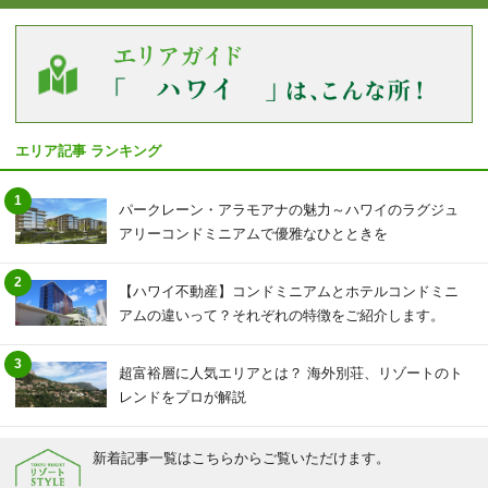
エリアの魅力を知る
リゾートSTYLE
リゾートに関する様々なお役立ち情報をお届け
エリア記事 ランキング
1
リゾート探しガイドブック集
パークレーン・アラモアナの魅力～ハワイのラグジュ
アリーコンドミニアムで優雅なひとときを
その他の事業・サービス
2
【ハワイ不動産】コンドミニアムとホテルコンドミニ
アムの違いって？それぞれの特徴をご紹介します。
受託販売システム
3
超富裕層に人気エリアとは？ 海外別荘、リゾートのト
レンドをプロが解説
新着物件お知らせメールに登録
新着記事一覧はこちらからご覧いただけます。