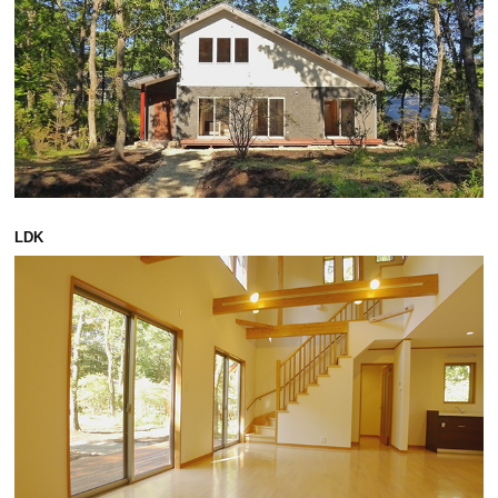
海外事業（ハワイ）
海外事業（フィリピン）
売りたい
LDK
査定をしてほしい
相場を教えてほしい
売却方法等について相談したい
仲介でのご売却とは
買取でのご売却とは
知りたい