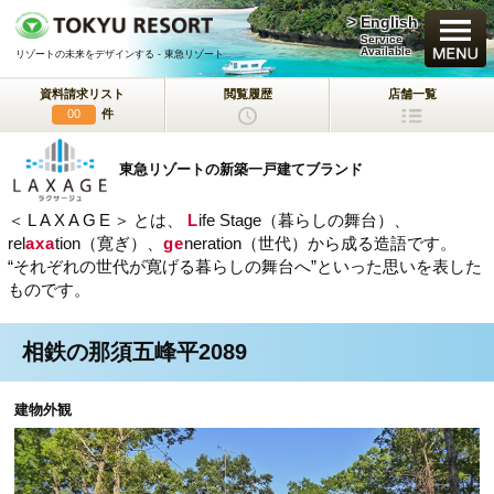
> English
買いたい
Service
Available
リゾートの未来をデザインする - 東急リゾート
資料請求リスト
閲覧履歴
店舗一覧
新規・新築マンション
件
00
中古物件
東急リゾートの新築一戸建てブランド
一戸建て/マンション/土地
＜LAXAGE＞
とは、
L
ife Stage（暮らしの舞台）、
ラクサージュ
rel
axa
tion（寛ぎ）、
ge
neration（世代）から成る造語です。
東急リゾートの新築一戸建てブランド
“それぞれの世代が寛げる暮らしの舞台へ”といった思いを表した
ものです。
東急ハーヴェストクラブ
会員制リゾートホテル
相鉄の那須五峰平2089
ホテルコンドミニアム
所有するリゾートから
活用するリゾートへ
建物外観
事業用不動産サービス
（ホテル・旅館／保養所等）