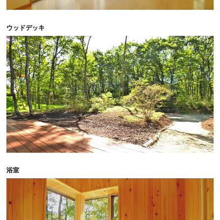
ウッドデッキ
エリアの魅力を知る
リゾートSTYLE
リゾートに関する様々なお役立ち情報をお届け
リゾート探しガイドブック集
その他の事業・サービス
受託販売システム
浴室
新着物件お知らせメールに登録