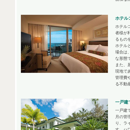
ホテル
ホテル
者様が
るもの
ホテル
場合は
な形態
また、
現地で
管理費
る不動
一戸建
一戸建
月の管
り、ラ
す。ハ