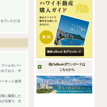
させていただき
他のeBookダウンロードは
。プールやパー
こちらから
されており、中
ターネット使用
西側に隣接した
設が活発で、大