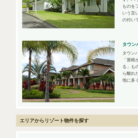
ものを
いう言
の付い
タウン
タウン
「屋根
る」も
ら離れ
地に多
エリアからリゾート物件を探す