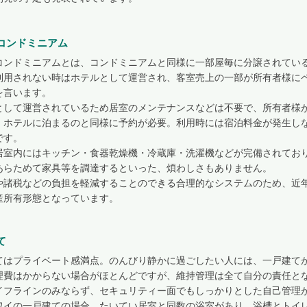
コンドミニアム
コンドミニアムとは、コンドミニアムと同様に一部屋毎に分譲されてい
利用されない時はホテルとして運営され、客室売上の一部が所有者様に
を言います。
として運営されているため居室のメンテナンスなどは不要で、所有者様
、ホテルに泊まるのと同様に予約が必要。利用時には宿泊料金が発生し
です。
居室内にはキッチン・食器乾燥機・冷蔵庫・洗濯機などが完備されてお
あらためて家具等を調達するといった、煩わしさもありません。
や諸税などの負担を軽減することのできる合理的なシステムのため、近
産所有形態となっています。
て
てはプライベート感満点。のんびり静かに過ごしたい人には、一戸建て
理費はかからない場合がほとんどですが、維持管理は全て自分の責任と
イフラインのみならず、セキュリティー面でもしっかりとした自己管理
ワイの一戸建ての場合、たいてい居室と同数の浴室があり、浴槽とトイ