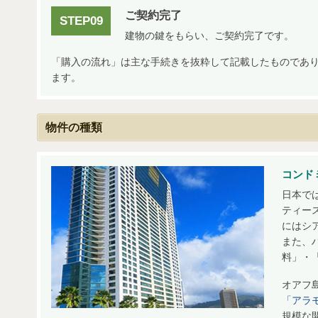
ご契約完了
STEP09
建物の鍵をもらい、ご契約完了です。
「購入の流れ」は主な手続きを抜粋して記載したものであ
ます。
物件の種類
コンド
日本で
ティー
にはシ
また、
料」・
オアフ
「アラ
規模な