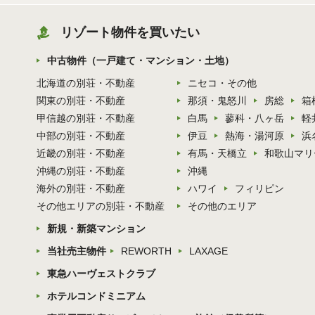
リゾート物件を買いたい
中古物件（一戸建て・マンション・土地）
北海道の別荘・不動産
ニセコ・その他
関東の別荘・不動産
那須・鬼怒川
房総
箱
甲信越の別荘・不動産
白馬
蓼科・八ヶ岳
軽
中部の別荘・不動産
伊豆
熱海・湯河原
浜
近畿の別荘・不動産
有馬・天橋立
和歌山マリ
沖縄の別荘・不動産
沖縄
海外の別荘・不動産
ハワイ
フィリピン
その他エリアの別荘・不動産
その他のエリア
新規・新築マンション
当社売主物件
REWORTH
LAXAGE
東急ハーヴェストクラブ
ホテルコンドミニアム