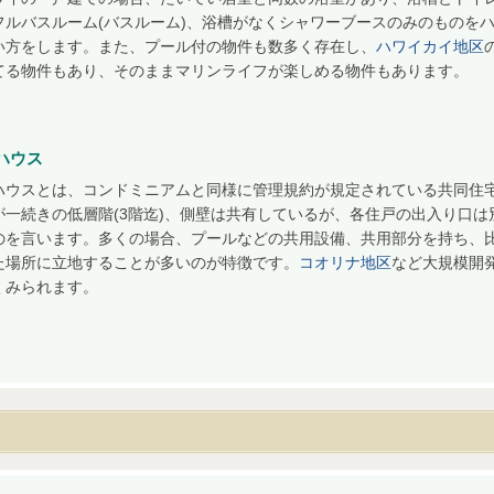
フルバスルーム(バスルーム)、浴槽がなくシャワーブースのみのものを
い方をします。また、プール付の物件も数多く存在し、
ハワイカイ地区
てる物件もあり、そのままマリンライフが楽しめる物件もあります。
ハウス
ハウスとは、コンドミニアムと同様に管理規約が規定されている共同住
が一続きの低層階(3階迄)、側壁は共有しているが、各住戸の出入り口は
のを言います。多くの場合、プールなどの共用設備、共用部分を持ち、
た場所に立地することが多いのが特徴です。
コオリナ地区
など大規模開
くみられます。