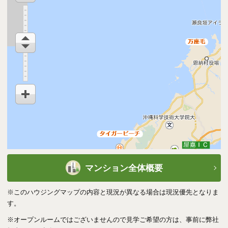
※2018年8月：専有部分リフォーム・補修等実施済（タタミコーナー畳
交換、床張替、全室クロス張替、キッチン・ユニットバス・洗面台・ト
イレ交換）。
管理
管理会社
ハウズイング合人社沖縄（株）
管理形態・方式
一部委託・その他
取引態様
媒介
引渡
マンション全体概要
現況
利用中
ホテルサンセットヒル
※このハウジングマップの内容と現況が異なる場合は現況優先となりま
引渡
相談
す。
※オープンルームではございませんので見学ご希望の方は、事前に弊社