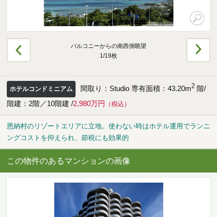
海外事業（ハワイ）
海外事業（フィリピン）
バルコニーからの南西側眺望
1/19枚
売りたい
2
間取り：Studio 専有面積：43.20m
階/
ホテルコンドミニアム
階建：2階／10階建 /
2,980万円
（税込）
査定をしてほしい
相場を教えてほしい
売却方法等について相談したい
恩納村のリゾートエリアに立地。使わない時はホテル運用でランニ
ングコストを抑えられ、節税にも効果的
仲介でのご売却とは
この物件のあるマンションの画像
買取でのご売却とは
知りたい