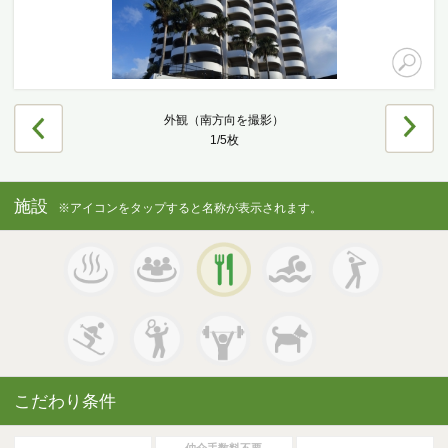
エリアの魅力を知る
リゾートSTYLE
外観（南方向を撮影）
リゾートに関する様々なお役立ち情報をお届け
1/5枚
リゾート探しガイドブック集
施設
※アイコンをタップすると名称が表示されます。
その他の事業・サービス
受託販売システム
新着物件お知らせメールに登録
こだわり条件