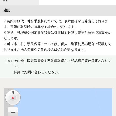
電気
沖縄電力
注記
ガス
ＬＰガス集中方式
※契約印紙代・仲介手数料については、表示価格から算出しておりま
す。実際の取引時には異なる場合がございます。
水道
公営水道
※別途、管理費や固定資産税等は引渡日を起算に売主と買主で清算をい
たします。
給湯
ガス給湯器
※町（市・村）県民税等については、個人・別荘利用の場合で記載して
おります。法人名義や定住の場合は金額が異なります。
排水・汚水
集中浄化槽
（※）その他、固定資産税や不動産取得税・登記費用等が必要となりま
駐車場
２４台（敷地外駐車場４５台 無料）
す。
詳細はお問い合わせください。
注記
■・客室内にはホテル指定の家具が設置済みです。・所有客室に対し
「ホテル賃貸借契約」「ホテル資産管理業務委託契約」を締結していた
だきます。・ホテル運用が前提となるため、上記契約を解除することは
できません。・ホテル賃貸借契約に基づき得られる賃料は変動性のある
ものであり、購入後保証されるものではありません。・オーナー様のご
利用時にはご利用料金が発生します。