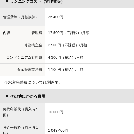
ランニングコスト（管理費等）
建物
管理費等（月額換算）
26,400円
2
専有面積
（壁芯）43.20ｍ
（13.06坪）
2
バルコニー面積
13.11ｍ
（3.96坪）
内訳
管理費
17,500円（不課税）/月額
間取り
Studio
修繕積立金
3,500円（不課税）/月額
備考
-
コンドミニアム管理費
4,300円（税込）/月額
建築
1990年11月
資産管理業務費
1,100円（税込）/月額
現況：鉄骨鉄筋コンクリート造10階建地下1階付、
※水道光熱費については別途要。
構造
登記上：鉄骨鉄筋コンクリート造陸屋根11階建
その他にかかる費用
施設
契約印紙代（購入時１
10,000円
●レストラン
回）
●他施設／ウッドデッキテラス、フロント、コインランドリー
仲介手数料（購入時１
1,049,400円
設備
回）