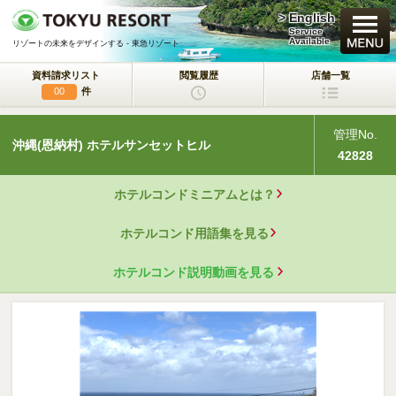
> English
買いたい
Service
Available
リゾートの未来をデザインする - 東急リゾート
資料請求リスト
閲覧履歴
店舗一覧
新規・新築マンション
件
00
中古物件
管理No.
沖縄(恩納村) ホテルサンセットヒル
一戸建て/マンション/土地
42828
ラクサージュ
ホテルコンドミニアムとは？
東急リゾートの新築一戸建てブランド
ホテルコンド用語集を見る
東急ハーヴェストクラブ
会員制リゾートホテル
ホテルコンド説明動画を見る
ホテルコンドミニアム
所有するリゾートから
活用するリゾートへ
事業用不動産サービス
（ホテル・旅館／保養所等）