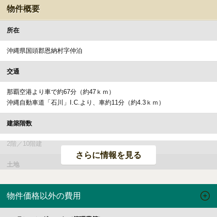
物件概要
所在
沖縄県国頭郡恩納村字仲泊
交通
那覇空港より車で約67分（約47ｋｍ）
沖縄自動車道「石川」I.C.より、車約11分（約4.3ｋｍ）
建築階数
2階／10階建
さらに情報を見る
土地
権利形態
所有権
物件価格以外の費用
2
面積
敷地面積／（公簿）1,850.94ｍ
（559.90坪）