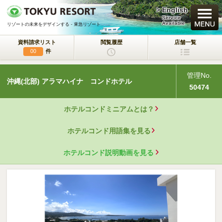
> English
買いたい
Service
Available
リゾートの未来をデザインする - 東急リゾート
資料請求リスト
閲覧履歴
店舗一覧
新規・新築マンション
件
00
中古物件
管理No.
沖縄(北部) アラマハイナ コンドホテル
一戸建て/マンション/土地
50474
ラクサージュ
ホテルコンドミニアムとは？
東急リゾートの新築一戸建てブランド
ホテルコンド用語集を見る
東急ハーヴェストクラブ
会員制リゾートホテル
ホテルコンド説明動画を見る
ホテルコンドミニアム
所有するリゾートから
活用するリゾートへ
事業用不動産サービス
（ホテル・旅館／保養所等）