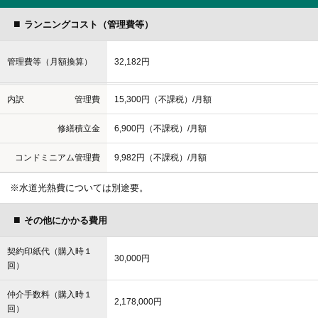
建物
ランニングコスト（管理費等）
2
専有面積
（壁芯）55.15ｍ
（16.68坪）
管理費等（月額換算）
32,182円
2
バルコニー面積
12.45ｍ
（3.76坪）
内訳
管理費
15,300円（不課税）/月額
間取り
1BedRoom
修繕積立金
6,900円（不課税）/月額
備考
-
コンドミニアム管理費
9,982円（不課税）/月額
建築
2019年2月
※水道光熱費については別途要。
構造
鉄筋コンクリート造陸屋根１１階建
その他にかかる費用
施設
契約印紙代（購入時１
●レストラン
30,000円
回）
●展望大浴場
●インフィニティプール
仲介手数料（購入時１
2,178,000円
●フィットネスジム
回）