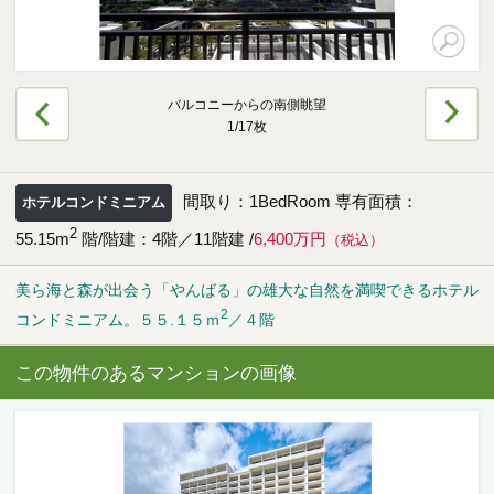
海外事業（ハワイ）
海外事業（フィリピン）
バルコニーからの南側眺望
1/17枚
売りたい
間取り：1BedRoom 専有面積：
ホテルコンドミニアム
2
55.15m
階/階建：4階／11階建 /
6,400万円
（税込）
査定をしてほしい
相場を教えてほしい
売却方法等について相談したい
美ら海と森が出会う「やんばる」の雄大な自然を満喫できるホテル
2
コンドミニアム。５５.１５ｍ
／４階
仲介でのご売却とは
この物件のあるマンションの画像
買取でのご売却とは
知りたい