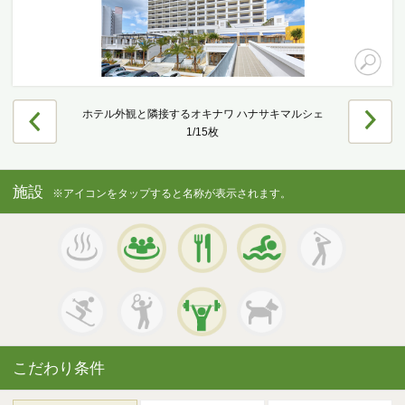
エリアの魅力を知る
リゾートSTYLE
ホテル外観と隣接するオキナワ ハナサキマルシェ
リゾートに関する様々なお役立ち情報をお届け
1/15枚
リゾート探しガイドブック集
施設
※アイコンをタップすると名称が表示されます。
その他の事業・サービス
受託販売システム
新着物件お知らせメールに登録
こだわり条件