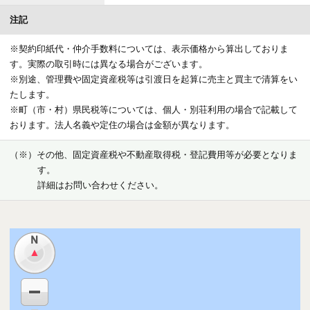
●他施設／スカイテラス・オキナワ ハナサキマルシェ（飲食店・コンビ
ニエンスストア）
注記
設備
※契約印紙代・仲介手数料については、表示価格から算出しておりま
す。実際の取引時には異なる場合がございます。
電気
沖縄電力（株）
※別途、管理費や固定資産税等は引渡日を起算に売主と買主で清算をい
たします。
ガス
ＬＰガス集中方式
※町（市・村）県民税等については、個人・別荘利用の場合で記載して
おります。法人名義や定住の場合は金額が異なります。
水道
公営水道
（※）その他、固定資産税や不動産取得税・登記費用等が必要となりま
給湯
ガス給湯器
す。
詳細はお問い合わせください。
排水・汚水
公共下水道
駐車場
敷地内13台、敷地外376台
注記
◆◇■・客室内にはホテル指定の家具設置済みです。・所有客室に対し
「ホテル賃貸借契約」「ホテル資産管理業務委託契約」を結んでいただ
きます。・ホテル運用が前提となるため、上記契約を解除することはで