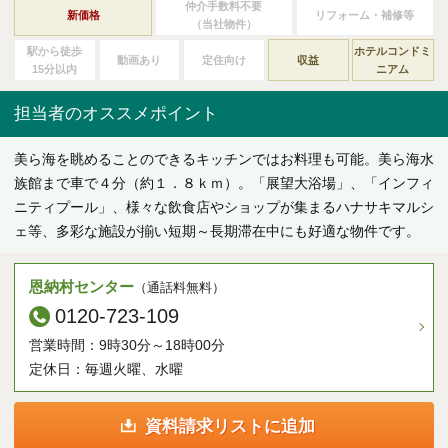
ご契約後アンケートのご案内
仲介手数料不要
新価格
リフォーム・補修等
（当社物件）
駅から徒歩
ホテルコンドミ
動画あり
定住向け
収益
各種特典制度のご案内
15分以内
ニアム
担当者のオススメポイント
美ら海を眺めることのできるキッチンではお料理も可能。美ら海水
族館まで車で４分（約１．８ｋｍ）。「展望大浴場」、「インフィ
ニティプール」、様々な飲食店やショップが集まるハナサキマルシ
ェ等、多彩な施設が揃い短期～長期滞在中にも好適な物件です。
恩納村センター
（通話料無料）
0120-723-109
営業時間：9時30分～18時00分
定休日：毎週火曜、水曜
資料請求リストに追加