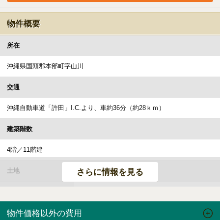
物件概要
所在
沖縄県国頭郡本部町字山川
交通
沖縄自動車道「許田」I.C.より、車約36分（約28ｋｍ）
建築階数
4階／11階建
土地
さらに情報を見る
権利形態
所有権
物件価格以外の費用
2
面積
敷地面積／（公簿）5,729.48ｍ
（1,733.16坪）