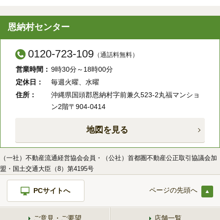
恩納村センター
0120-723-109
（通話料無料）
営業時間：
9時30分～18時00分
定休日：
毎週火曜、水曜
住所：
沖縄県国頭郡恩納村字前兼久523-2丸福マンショ
ン2階〒904-0414
地図を見る
（一社）不動産流通経営協会会員・（公社）首都圏不動産公正取引協議会加
盟・国土交通大臣（8）第4195号
ページの先頭へ
PCサイトへ
ご意見・ご要望
店舗一覧