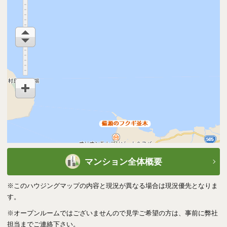
きません。・ホテル賃貸借契約に基づき得られる賃料は変動性のあるも
のであり、購入後保証されるものではありません。
※オーナー様のご利用時にはご利用料金が発生します。
管理
管理会社
ハウズイング合人社沖縄（株）
管理形態・方式
全部委託・巡回
取引態様
媒介
引渡
マンション全体概要
現況
利用中
アラマハイナ コンド
※このハウジングマップの内容と現況が異なる場合は現況優先となりま
ホテル
す。
引渡
即可
※オープンルームではございませんので見学ご希望の方は、事前に弊社
備考
ホテルとして運用中
担当までご連絡下さい。